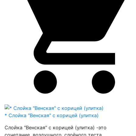
* Слойка "Венская" с корицей (улитка)
Слойка "Венская" с корицей (улитка) -это
сочетание воздушного, слоёного теста ,