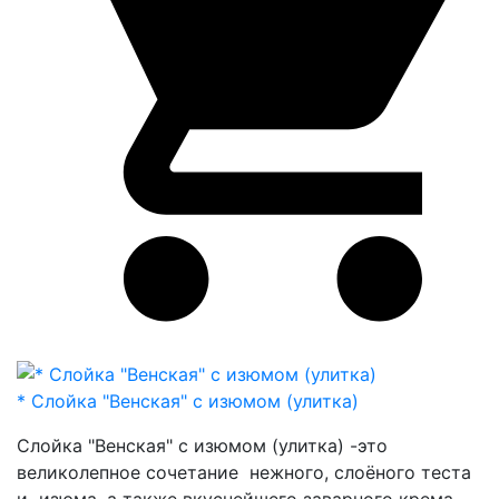
* Слойка "Венская" с изюмом (улитка)
Слойка "Венская" с изюмом (улитка) -это
великолепное сочетание нежного, слоёного теста
и изюма, а также вкуснейшего заварного крема.