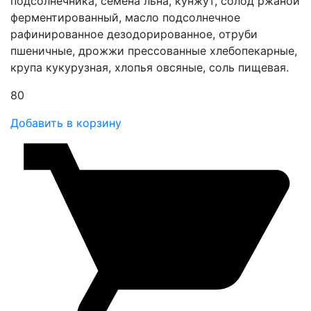
подсолнечника, семена льна, кунжут, солод ржаной
ферментированный, масло подсолнечное
рафинированное дезодорированное, отруби
пшеничные, дрожжи прессованные хлебопекарные,
крупа кукурузная, хлопья овсяные, соль пищевая.
80
Добавить в корзину