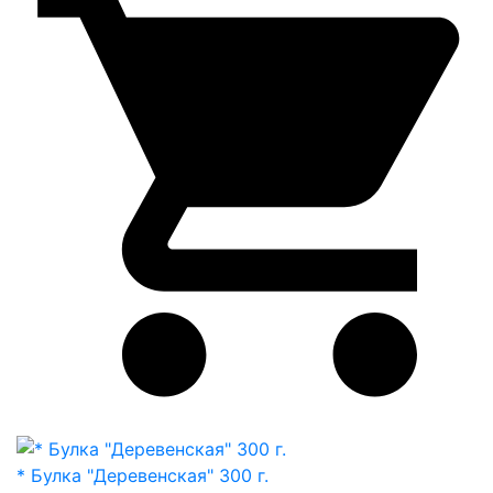
* Булка "Деревенская" 300 г.