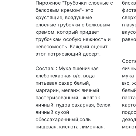
Пирожное "Трубочки слоеные с
биск
белковым кремом"- это
фист
хрустящие, воздушные
сверх
слоеные трубочки с белковым
глазу
кремом, который придает
вкусо
трубочкам особую нежность и
равн
невесомость. Каждый оценит
этот потрясающий десерт.
Соста
Состав: : Мука пшеничная
яичны
хлебопекарная в/с, вода
мука 
питьевая,сахар белый,
в/с, 
маргарин, меланж яичный
белый
пастеризованный, желток
паста
яичный, пудра сахарная, белок
карто
яичный сухой
подс
обессахареннный,соль
дезо
пищевая, кислота лимонная.
молот