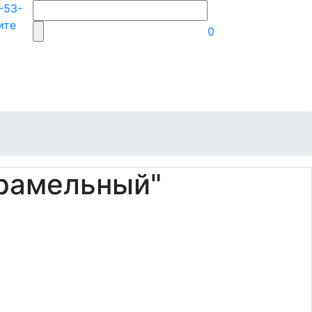
-53-
ите
0
рамельный"