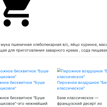
, мука пшеничная хлебопекарная в/с, яйцо куриное, ма
ая для приготовления заварного крема , сода пищевая 
жное бисквитное "Буше
Пирожное воздушное "Бе
ашковое"
классическое"
жное бисквитное "Буше
Безе классическое —
ашковое"-это нежнейший
французский десерт из