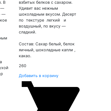
. В
взбитых белков с сахаром.
 —
Удивит вас нежным
е —
шоколадным вкусом. Десерт
гкое
по текстуре легкий и
воздушный, по вкусу —
сладкий.
ьным
Состав: Сахар белый, белок
яичный, шоколадные капли ,
какао.
а
260
ухой
ор
Добавить в корзину