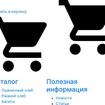
ить в корзину
талог
Полезная
информация
Пшеничный хлеб
Ржаной хлеб
Новости
Багеты
Статьи