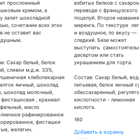
вит прослоенный
взбитых белков с сахаром
ашковым кремом, а
переводе с французского
у залит шоколадной
поцелуй. Второе названи
рью, сочетание всех этих
меренга. По текстуре ле
в не оставит вас
и воздушное, по вкусу —
одушным.
сладкий. Безе может
выступать самостоятел
десертом или стать
в: Сахар белый, белок
украшением для торта.
й, сливки м.д.ж. 33%,
пшеничная хлебопекарная
Состав: Сахар белый, вод
желток яичный, шоколад
питьевая, белок яичный с
, шоколад молочный,
обессахаренный, регулят
 фисташковая , крахмал
кислотности - лимонная
фельный, масло
кислота.
олнечное рафинированное
160
дорированное, фисташки
ые, желатин.
Добавить в корзину